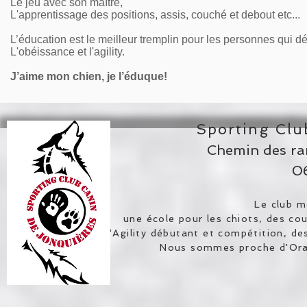
Le jeu avec son maître,
L'apprentissage des positions, assis, couché et debout etc...
L’éducation est le meilleur tremplin pour les personnes qui dés
L'obéissance et l'agility.
J’aime mon chien, je l’éduque!
Sporting Clu
Chemin des ra
06
​Le club m
une école pour les chiots, des co
d'Agility débutant et compétition, des 
Nous sommes proche d'Oran